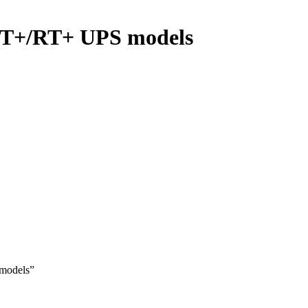
MT+/RT+ UPS models
 models”