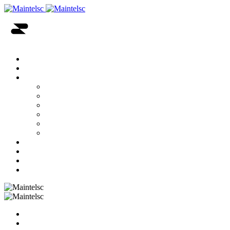
INICIO
NOSOTROS
SOLUCIONES
ENERGÍA
INFRAESTRUCTURA DE REDES DE DATOS
INFRAESTRUCTURA PARA TELECOMUNICACI
RADIOCOMUNICACIÓN
INFORMÁTICA Y MICROINFORMÁTICA
SEGURIDAD ELECTRÓNICA
TIENDA
NOTICIAS
SOPORTE
CONTACTO
INICIO
NOSOTROS