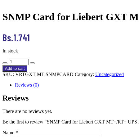
SNMP Card for Liebert GXT 
Bs.
1.741
In stock
SNMP
Card
Add to cart
for
SKU:
VRTGXT-MT-SNMPCARD
Category:
Uncategorized
Liebert
GXT
Reviews (0)
MT+/RT+
UPS
Reviews
models
quantity
There are no reviews yet.
Be the first to review “SNMP Card for Liebert GXT MT+/RT+ UPS
Name
*