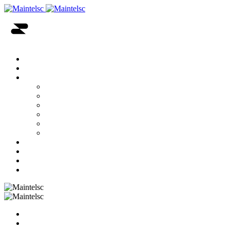
INICIO
NOSOTROS
SOLUCIONES
ENERGÍA
INFRAESTRUCTURA DE REDES DE DATOS
INFRAESTRUCTURA PARA TELECOMUNICACI
RADIOCOMUNICACIÓN
INFORMÁTICA Y MICROINFORMÁTICA
SEGURIDAD ELECTRÓNICA
TIENDA
NOTICIAS
SOPORTE
CONTACTO
INICIO
NOSOTROS