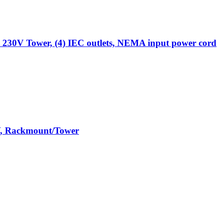
 230V Tower, (4) IEC outlets, NEMA input power cord
, Rackmount/Tower