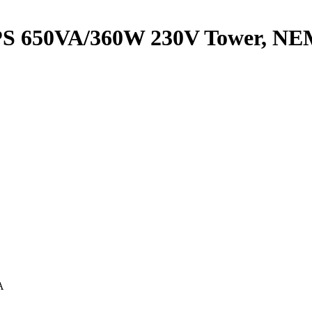
 UPS 650VA/360W 230V Tower, N
A