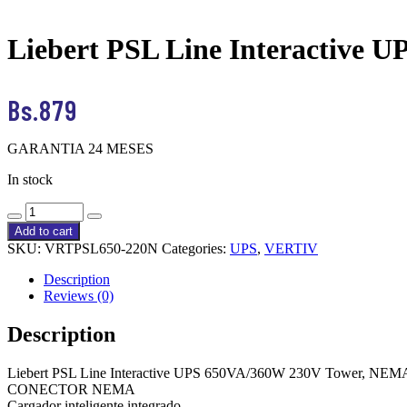
Liebert PSL Line Interactive
Bs.
879
GARANTIA 24 MESES
In stock
Liebert
PSL
Add to cart
Line
SKU:
VRTPSL650-220N
Categories:
UPS
,
VERTIV
Interactive
UPS
Description
650VA/360W
Reviews (0)
230V
Tower,
Description
NEMA
quantity
Liebert PSL Line Interactive UPS 650VA/360W 230V Tower, NEM
CONECTOR NEMA
Cargador inteligente integrado.