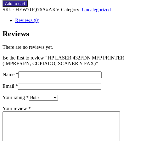
LASER
Add to cart
432FDN
SKU:
HEW7UQ76A#AKV
Category:
Uncategorized
MFP
PRINTER
Reviews (0)
(IMPRESI?
N,
Reviews
COPIADO,
SCANER
There are no reviews yet.
Y
FAX)
Be the first to review “HP LASER 432FDN MFP PRINTER
quantity
(IMPRESI?N, COPIADO, SCANER Y FAX)”
Name
*
Email
*
Your rating
*
Your review
*